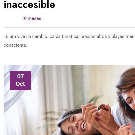
inaccesible
admin /
10 meses
0
4 min read
Tulum vive un cambio: caída turística, precios altos y playas m
consciente.
07
Oct