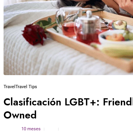
Travel
Travel Tips
Clasificación LGBT+: Friend
Owned
admin /
10 meses
0
4 min read