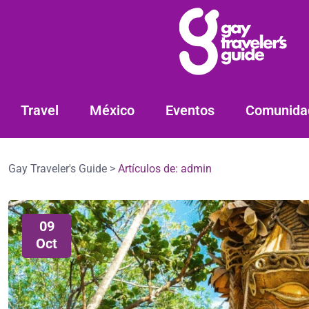
Travel
México
Eventos
Comunida
Gay Traveler's Guide
>
Artículos de: admin
09
Oct