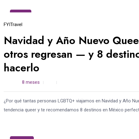
18
Dic
FYI
Travel
Navidad y Año Nuevo Queer
otros regresan — y 8 destin
hacerlo
admin /
8 meses
0
5 min read
¿Por qué tantas personas LGBTQ+ viajamos en Navidad y Año Nue
tendencia queer y te recomendamos 8 destinos en México perfecto