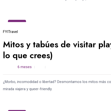
29
Ene
FYI
Travel
Mitos y tabúes de visitar pl
lo que crees)
admin /
6 meses
0
4 min read
¿Morbo, incomodidad o libertad? Desmontamos los mitos más com
mirada viajera y queer-friendly.