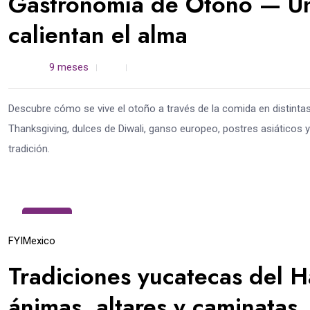
Gastronomía de Otoño — Un 
calientan el alma
admin /
9 meses
0
5 min read
Descubre cómo se vive el otoño a través de la comida en distinta
Thanksgiving, dulces de Diwali, ganso europeo, postres asiáticos y e
tradición.
16
Oct
FYI
Mexico
Tradiciones yucatecas del H
ánimas, altares y caminatas