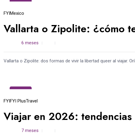
22
Ene
FYI
Mexico
Vallarta o Zipolite: ¿cómo te
admin /
6 meses
0
4 min read
Vallarta o Zipolite: dos formas de vivir la libertad queer al viajar.
02
Ene
FYI
FYI Plus
Travel
Viajar en 2026: tendencias 
admin /
7 meses
0
4 min read