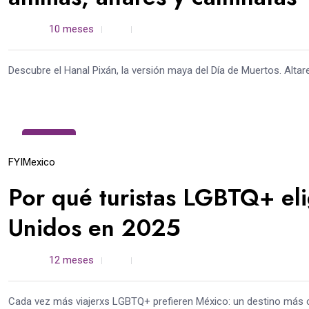
admin /
10 meses
0
5 min read
Descubre el Hanal Pixán, la versión maya del Día de Muertos. Altar
19
Ago
FYI
Mexico
Por qué turistas LGBTQ+ el
Unidos en 2025
admin /
12 meses
0
6 min read
Cada vez más viajerxs LGBTQ+ prefieren México: un destino más c