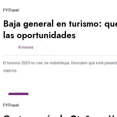
25
Nov
FYI
Travel
Baja general en turismo: q
las oportunidades
admin /
8 meses
0
7 min read
El turismo 2025 no cae: se redistribuye. Descubre qué está pasan
viajeros.
20
Nov
FYI
Travel