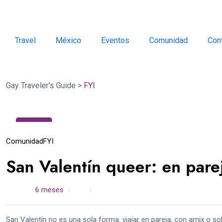
Travel
México
Eventos
Comunidad
Con
Gay Traveler's Guide
>
FYI
10
Feb
Comunidad
FYI
San Valentín queer: en pare
admin /
6 meses
0
3 min read
San Valentín no es una sola forma: viajar en pareja, con amix o so