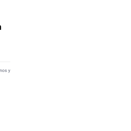
n
inos y