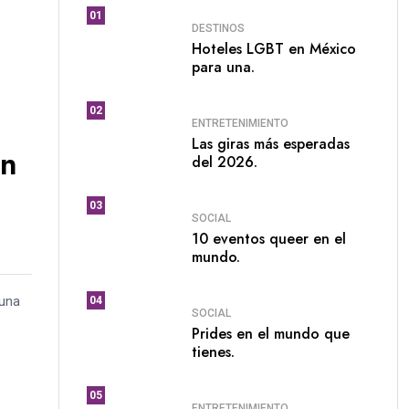
01
DESTINOS
Hoteles LGBT en México
para una.
02
ENTRETENIMIENTO
Las giras más esperadas
on
del 2026.
03
SOCIAL
10 eventos queer en el
mundo.
 una
04
SOCIAL
Prides en el mundo que
tienes.
05
ENTRETENIMIENTO