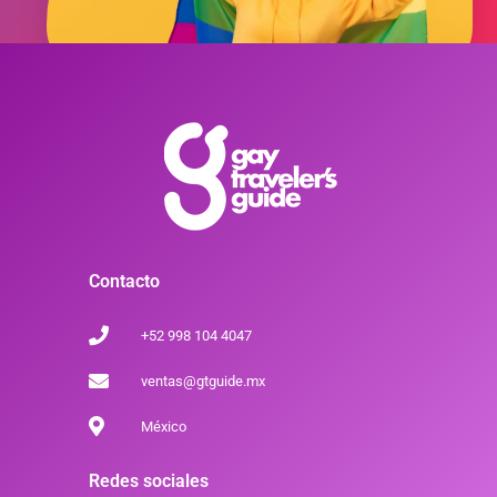
Contacto
+52 998 104 4047
ventas@gtguide.mx
México
Redes sociales