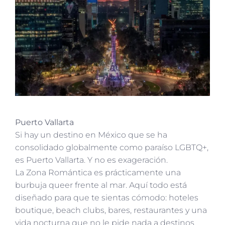
Puerto Vallarta
Si hay un destino en México que se ha
consolidado globalmente como paraíso LGBTQ+,
es Puerto Vallarta. Y no es exageración.
La Zona Romántica es prácticamente una
burbuja queer frente al mar. Aquí todo está
diseñado para que te sientas cómodo: hoteles
boutique, beach clubs, bares, restaurantes y una
vida nocturna que no le pide nada a destinos