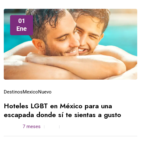
01
Ene
Destinos
Mexico
Nuevo
Hoteles LGBT en México para una
escapada donde sí te sientas a gusto
admin /
7 meses
0
6 min read