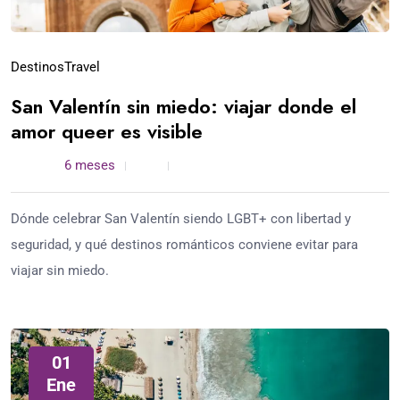
Destinos
Travel
San Valentín sin miedo: viajar donde el
amor queer es visible
admin /
6 meses
0
4 min read
Dónde celebrar San Valentín siendo LGBT+ con libertad y
seguridad, y qué destinos románticos conviene evitar para
viajar sin miedo.
01
Ene