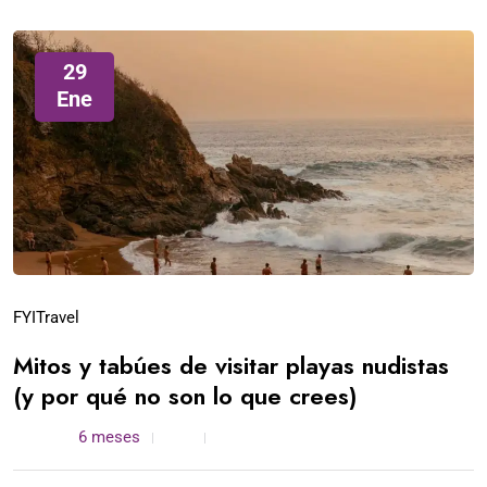
29
Ene
FYI
Travel
Mitos y tabúes de visitar playas nudistas
(y por qué no son lo que crees)
admin /
6 meses
0
4 min read