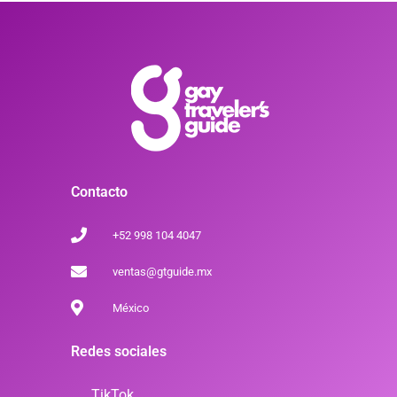
Contacto
+52 998 104 4047
ventas@gtguide.mx
México
Redes sociales
TikTok