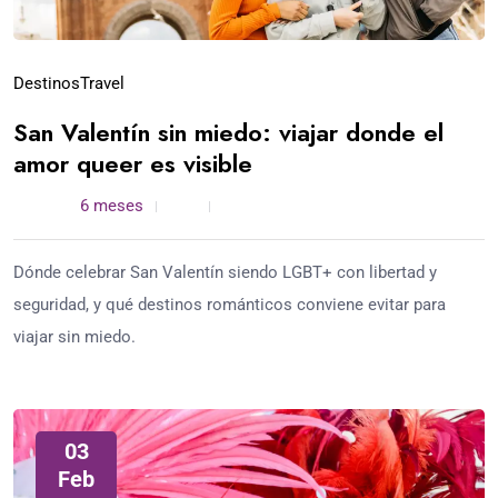
Destinos
Travel
San Valentín sin miedo: viajar donde el
amor queer es visible
admin /
6 meses
0
4 min read
Dónde celebrar San Valentín siendo LGBT+ con libertad y
seguridad, y qué destinos románticos conviene evitar para
viajar sin miedo.
03
Feb