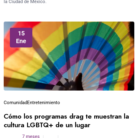
la Ciudad de México.
15
Ene
Comunidad
Entretenimiento
Cómo los programas drag te muestran la
cultura LGBTQ+ de un lugar
admin /
7 meses
0
5 min read