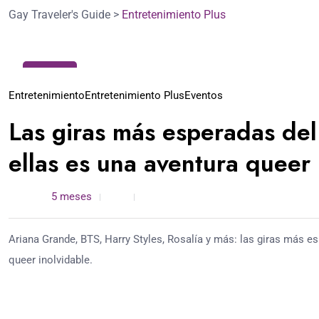
Gay Traveler's Guide
>
Entretenimiento Plus
01
Mar
Entretenimiento
Entretenimiento Plus
Eventos
Las giras más esperadas del
ellas es una aventura queer
admin /
5 meses
0
7 min read
Ariana Grande, BTS, Harry Styles, Rosalía y más: las giras más e
queer inolvidable.