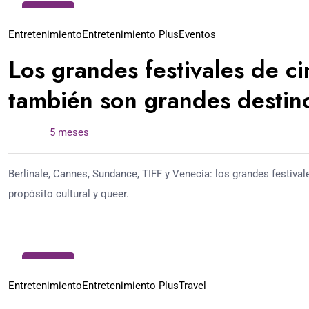
01
Mar
Entretenimiento
Entretenimiento Plus
Eventos
Los grandes festivales de c
también son grandes destino
admin /
5 meses
0
5 min read
Berlinale, Cannes, Sundance, TIFF y Venecia: los grandes festival
propósito cultural y queer.
01
Mar
Entretenimiento
Entretenimiento Plus
Travel