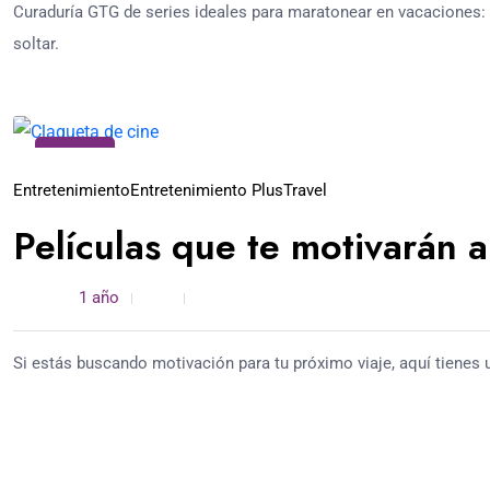
Curaduría GTG de series ideales para maratonear en vacaciones: 
soltar.
22
Feb
Entretenimiento
Entretenimiento Plus
Travel
Películas que te motivarán a
admin /
1 año
0
4 min read
Si estás buscando motivación para tu próximo viaje, aquí tienes