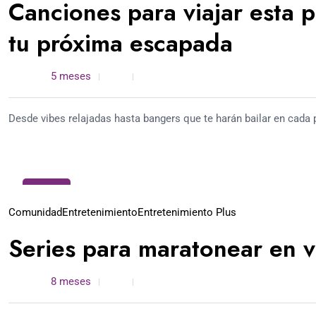
Canciones para viajar esta 
tu próxima escapada
admin /
5 meses
0
5 min read
Desde vibes relajadas hasta bangers que te harán bailar en cada 
11
Dic
Comunidad
Entretenimiento
Entretenimiento Plus
Series para maratonear en 
admin /
8 meses
0
4 min read