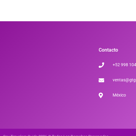
Contacto
+52 998 10
ventas@gtg
México