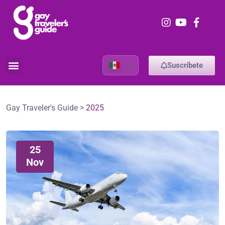
Suscríbete
Gay Traveler's Guide
>
2025
25
Nov