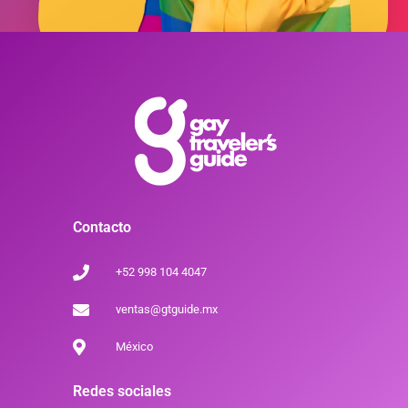
Contacto
+52 998 104 4047
ventas@gtguide.mx
México
Redes sociales