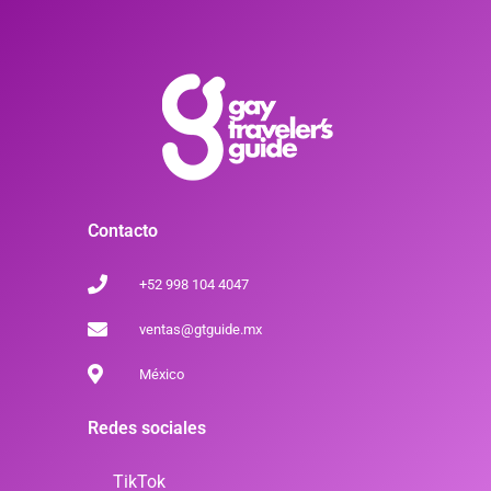
Contacto
+52 998 104 4047
ventas@gtguide.mx
México
Redes sociales
TikTok