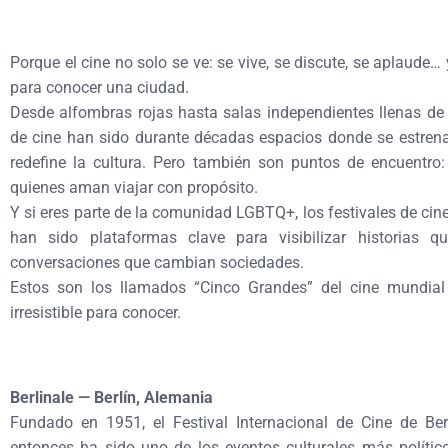
Porque el cine no solo se ve: se vive, se discute, se aplaude…
para conocer una ciudad.
Desde alfombras rojas hasta salas independientes llenas de 
de cine han sido durante décadas espacios donde se estrenan
redefine la cultura. Pero también son puntos de encuentro: p
quienes aman viajar con propósito.
Y si eres parte de la comunidad LGBTQ+, los festivales de cin
han sido plataformas clave para visibilizar historias qu
conversaciones que cambian sociedades.
Estos son los llamados “Cinco Grandes” del cine mundia
irresistible para conocer.
Berlinale — Berlín, Alemania
Fundado en 1951, el Festival Internacional de Cine de Ber
entonces ha sido uno de los eventos culturales más políti