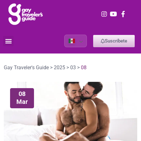
Suscríbete
Gay Traveler's Guide
>
2025
>
03
>
08
08
Mar