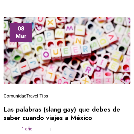
08
Mar
Comunidad
Travel Tips
Las palabras (slang gay) que debes de
saber cuando viajes a México
admin /
1 año
0
3 min read