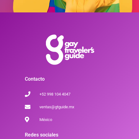
Contacto
+52 998 104 4047
ventas@gtguide.mx
México
Redes sociales