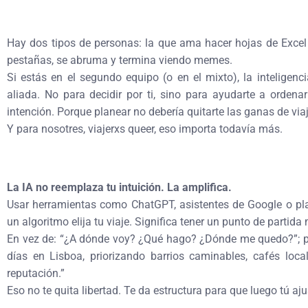
Hay dos tipos de personas: la que ama hacer hojas de Excel c
pestañas, se abruma y termina viendo memes.
Si estás en el segundo equipo (o en el mixto), la inteligenci
aliada. No para decidir por ti, sino para ayudarte a ordena
intención. Porque planear no debería quitarte las ganas de viaj
Y para nosotres, viajerxs queer, eso importa todavía más.
La IA no reemplaza tu intuición. La amplifica.
Usar herramientas como ChatGPT, asistentes de Google o plan
un algoritmo elija tu viaje. Significa tener un punto de partida
En vez de: “¿A dónde voy? ¿Qué hago? ¿Dónde me quedo?”; pu
días en Lisboa, priorizando barrios caminables, cafés loca
reputación.”
Eso no te quita libertad. Te da estructura para que luego tú aju