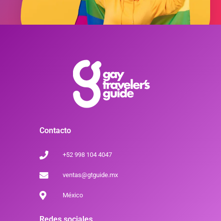
Contacto
+52 998 104 4047
ventas@gtguide.mx
México
Redes sociales