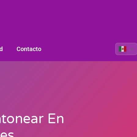
d
Contacto
atonear En
es