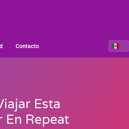
d
Contacto
iajar Esta
r En Repeat