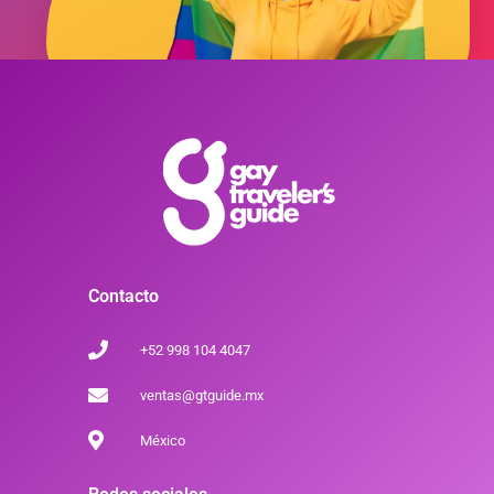
Contacto
+52 998 104 4047
ventas@gtguide.mx
México