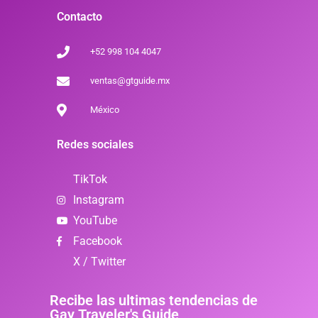
Contacto
+52 998 104 4047
ventas@gtguide.mx
México
Redes sociales
TikTok
Instagram
YouTube
Facebook
X / Twitter
Recibe las ultimas tendencias de
Gay Traveler's Guide